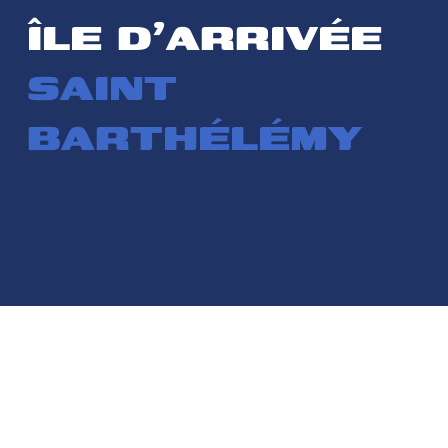
ÎLE D'ARRIVÉE
SAINT
BARTHÉLÉMY
À PROPOS DE SAINT
BARTHÉLÉMY
Les duos de La Transat Paprec se retrouveront à Saint-
Barthélemy, terme de leur traversée de l’Atlantique, où