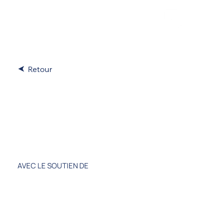
Retour
Société des
Régates de
Concarneau
AVEC LE SOUTIEN DE